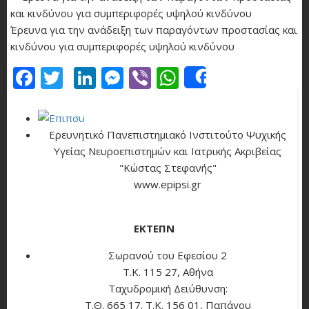
Έρευνα για την ανάδειξη των παραγόντων προστασίας και
κινδύνου για συμπεριφορές υψηλού κινδύνου
Facebook
Twitter
LinkedIn
Messenger
Viber
WhatsApp
Share
Ερευνητικό Πανεπιστημιακό Ινστιτούτο Ψυχικής
Υγείας Νευροεπιστημών και Ιατρικής Ακριβείας
"Κώστας Στεφανής"
www.epipsi.gr
ΕΚΤΕΠΝ
Σωρανού του Εφεσίου 2
Τ.Κ. 115 27, Αθήνα
Ταχυδρομική Δειύθυνση:
Τ.Θ. 665 17. Τ.Κ. 156 01, Παπάγου