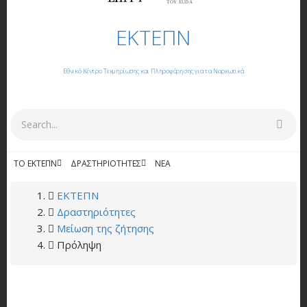
ΤΟΥ EUDA
ΕΚΤΕΠΝ
Εθνικό Κέντρο Τεκμηρίωσης και Πληροφόρησης για τα Ναρκωτικά
Αναζήτηση
ΤΟ ΕΚΤΕΠΝ
ΔΡΑΣΤΗΡΙΌΤΗΤΕΣ
NΈΑ
ΕΚΔΌΣΕΙΣ
BREADCRUMB
ΕΚΤΕΠΝ
Δραστηριότητες
Μείωση της ζήτησης
Πρόληψη