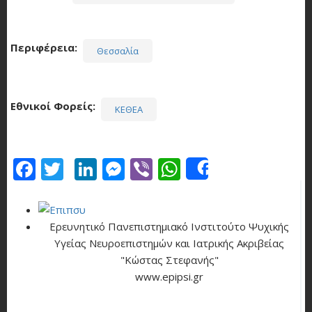
Περιφέρεια
Θεσσαλία
Εθνικοί Φορείς
ΚΕΘΕΑ
Facebook
Twitter
LinkedIn
Messenger
Viber
WhatsApp
Share
Ερευνητικό Πανεπιστημιακό Ινστιτούτο Ψυχικής
Υγείας Νευροεπιστημών και Ιατρικής Ακριβείας
"Κώστας Στεφανής"
www.epipsi.gr