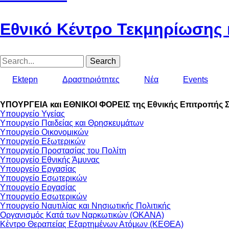
Εθνικό Κέντρο Τεκμηρίωσης 
Search
Ektepn
Δραστηριότητες
Nέα
Events
ΥΠΟΥΡΓΕΙΑ και ΕΘΝΙΚΟΙ ΦΟΡΕΙΣ της Εθνικής Επιτροπής Σ
Υπουργείο Υγείας
Υπουργείο Παιδείας και Θρησκευμάτων
Υπουργείο Οικονομικών
Υπουργείο Εξωτερικών
Υπουργείο Προστασίας του Πολίτη
Υπουργείο Εθνικής Άμυνας
Υπουργείο Εργασίας
Υπουργείο Εσωτερικών
Υπουργείο Εργασίας
Υπουργείο Εσωτερικών
Υπουργείο Ναυτιλίας και Νησιωτικής Πολιτικής
Οργανισμός Κατά των Ναρκωτικών (ΟΚΑΝΑ)
Κέντρο Θεραπείας Εξαρτημένων Ατόμων (ΚΕΘΕΑ)