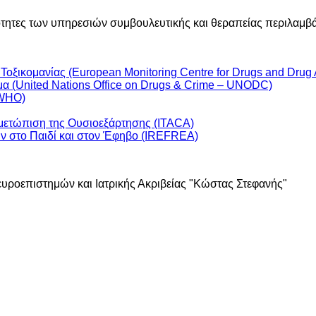
ριότητες των υπηρεσιών συμβουλευτικής και θεραπείας περιλαμβ
ξικομανίας (European Monitoring Centre for Drugs and Drug
α (United Nations Office on Drugs & Crime – UNODC)
 WHO)
μετώπιση της Ουσιοεξάρτησης (ITACA)
ν στο Παιδί και στον Έφηβο (IREFREA)
ευροεπιστημών και Ιατρικής Ακριβείας "Κώστας Στεφανής"