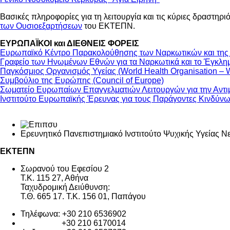
Βασικές πληροφορίες για τη λειτουργία και τις κύριες δραστη
των Ουσιοεξαρτήσεων
του ΕΚΤΕΠΝ.
ΕΥΡΩΠΑΪΚΟΙ και ΔΙΕΘΝΕΙΣ ΦΟΡΕΙΣ
Ευρωπαϊκό Κέντρο Παρακολούθησης των Ναρκωτικών και της Το
Γραφείο των Ηνωμένων Εθνών για τα Ναρκωτικά και το Έγκλημ
Παγκόσμιος Οργανισμός Υγείας (World Health Organisation –
Συμβούλιο της Ευρώπης (Council of Europe)
Σωματείο Ευρωπαίων Επαγγελματιών Λειτουργών για την Αντι
Ινστιτούτο Ευρωπαϊκής Έρευνας για τους Παράγοντες Κινδύνω
Ερευνητικό Πανεπιστημιακό Ινστιτούτο Ψυχικής Υγείας Ν
ΕΚΤΕΠΝ
Σωρανού του Εφεσίου 2
Τ.Κ. 115 27, Αθήνα
Ταχυδρομική Δειύθυνση:
Τ.Θ. 665 17. Τ.Κ. 156 01, Παπάγου
Τηλέφωνα: +30 210 6536902
+30 210 6170014