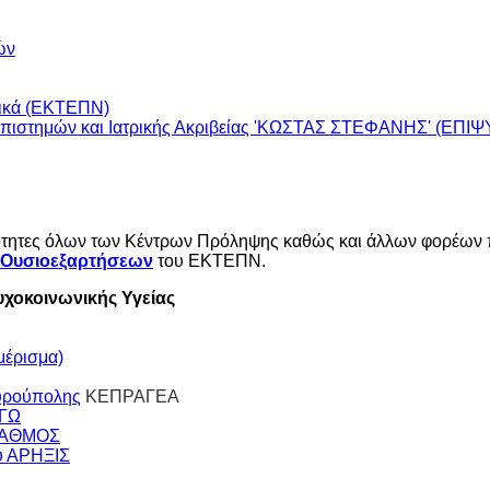
ών
τικά (ΕΚΤΕΠΝ)
οεπιστημών και Ιατρικής Ακριβείας 'ΚΩΣΤΑΣ ΣΤΕΦΑΝΗΣ' (ΕΠΙΨ
ηριότητες όλων των Κέντρων Πρόληψης καθώς και άλλων φορέων
 Ουσιοεξαρτήσεων
του ΕΚΤΕΠΝ.
χοκοινωνικής Υγείας
έρισμα)
υρούπολης
ΚΕΠΡΑΓΕΑ
ΡΓΩ
ΣΤΑΘΜΟΣ
υ ΑΡΗΞΙΣ