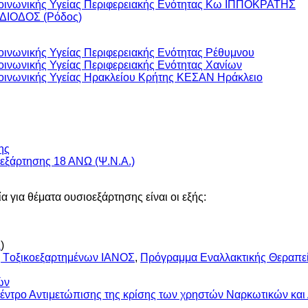
οινωνικής Υγείας Περιφερειακής Ενότητας Κω ΙΠΠΟΚΡΑΤΗΣ
 ΔΙΟΔΟΣ (Ρόδος)
ινωνικής Υγείας Περιφερειακής Ενότητας Ρέθυμνου
νωνικής Υγείας Περιφερειακής Ενότητας Χανίων
ινωνικής Υγείας Ηρακλείου Κρήτης ΚΕΣΑΝ Ηράκλειο
ης
εξάρτησης 18 ΑΝΩ (Ψ.Ν.Α.)
 για θέματα ουσιοεξάρτησης είναι οι εξής:
Ω
)
 Tοξικοεξαρτημένων ΙΑΝΟΣ
,
Πρόγραμμα Εναλλακτικής Θεραπε
ών
ντρο Αντιμετώπισης της κρίσης των χρηστών Ναρκωτικών και