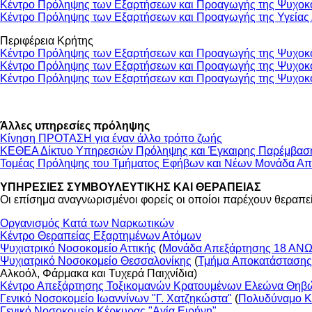
Κέντρο Πρόληψης των Εξαρτήσεων και Προαγωγής της Ψυχοκ
Κέντρο Πρόληψης των Εξαρτήσεων και Προαγωγής της Υγείας
Περιφέρεια Κρήτης
Κέντρο Πρόληψης των Εξαρτήσεων και Προαγωγής της Ψυχοκο
Κέντρο Πρόληψης των Εξαρτήσεων και Προαγωγής της Ψυχοκοι
Κέντρο Πρόληψης των Εξαρτήσεων και Προαγωγής της Ψυχοκο
Άλλες υπηρεσίες πρόληψης
Κίνηση ΠΡΟΤΑΣΗ για έναν άλλο τρόπο ζωής
ΚΕΘΕΑ Δίκτυο Υπηρεσιών Πρόληψης και Έγκαιρης Παρέμβασ
Τομέας Πρόληψης του Τμήματος Εφήβων και Νέων Μονάδα Απ
ΥΠΗΡΕΣΙΕΣ ΣΥΜΒΟΥΛΕΥΤΙΚΗΣ ΚΑΙ ΘΕΡΑΠΕΙΑΣ
Οι επίσημα αναγνωρισμένοι φορείς οι οποίοι παρέχουν θεραπεία
Οργανισμός Κατά των Ναρκωτικών
Κέντρο Θεραπείας Εξαρτημένων Ατόμων
Ψυχιατρικό Νοσοκομείο Αττικής
(
Μονάδα Απεξάρτησης 18 ΑΝ
Ψυχιατρικό Νοσοκομείο Θεσσαλονίκης
(
Τμήμα Aποκατάστασης
Αλκοόλ, Φάρμακα και Τυχερά Παιχνίδια)
Κέντρο Απεξάρτησης Τοξικομανών Κρατουμένων Ελεώνα Θηβ
Γενικό Νοσοκομείο Ιωαννίνων "Γ. Χατζηκώστα"
(
Πολυδύναμο Κέ
Γενικό Νοσοκομείο Κέρκυρας "Αγία Ειρήνη"