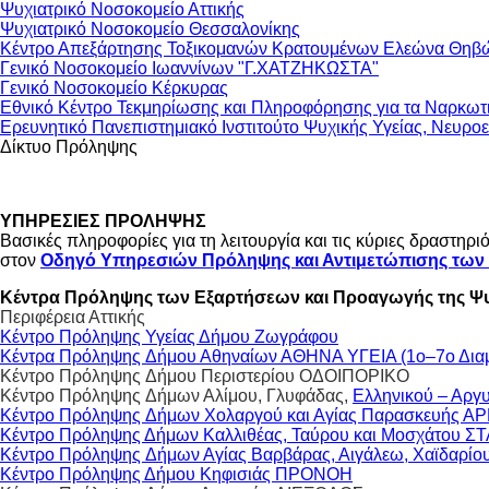
Ψυχιατρικό Νοσοκομείο Αττικής
Ψυχιατρικό Νοσοκομείο Θεσσαλονίκης
Κέντρο Απεξάρτησης Τοξικομανών Κρατουμένων Ελεώνα Θηβ
Γενικό Νοσοκομείο Ιωαννίνων "Γ.ΧΑΤΖΗΚΩΣΤΑ"
Γενικό Νοσοκομείο Κέρκυρας
Εθνικό Κέντρο Τεκμηρίωσης και Πληροφόρησης για τα Ναρκω
Ερευνητικό Πανεπιστημιακό Ινστιτούτο Ψυχικής Υγείας, Νευρ
Δίκτυο Πρόληψης
ΥΠΗΡΕΣΙΕΣ ΠΡΟΛΗΨΗΣ
Βασικές πληροφορίες για τη λειτουργία και τις κύριες δραστ
στον
Οδηγό Υπηρεσιών Πρόληψης και Αντιμετώπισης των
Κέντρα Πρόληψης των Εξαρτήσεων και Προαγωγής της Ψυ
Περιφέρεια Αττικής
Κέντρο Πρόληψης Υγείας Δήμου Ζωγράφου
Κέντρα Πρόληψης Δήμου Αθηναίων ΑΘΗΝΑ ΥΓΕΙΑ (1ο–7ο Διαμ
Κέντρο Πρόληψης Δήμου Περιστερίου ΟΔΟΙΠΟΡΙΚΟ
Κέντρο Πρόληψης Δήμων Αλίμου, Γλυφάδας,
Ελληνικού – Αργ
Κέντρο Πρόληψης Δήμων Χολαργού και Αγίας Παρασκευής Α
Κέντρο Πρόληψης Δήμων Καλλιθέας, Ταύρου και Μοσχάτου 
Κέντρο Πρόληψης Δήμων Αγίας Βαρβάρας, Αιγάλεω, Χαϊδαρίο
Κέντρο Πρόληψης Δήμου Κηφισιάς ΠΡΟΝΟΗ