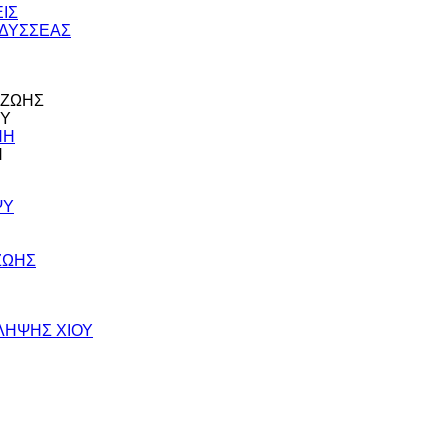
ΕΙΣ
 ΟΔΥΣΣΕΑΣ
Η ΖΩΗΣ
ΨΥ
ΝΗ
Η
ΨΥ
 ΖΩΗΣ
ΡΟΛΗΨΗΣ ΧΙΟΥ