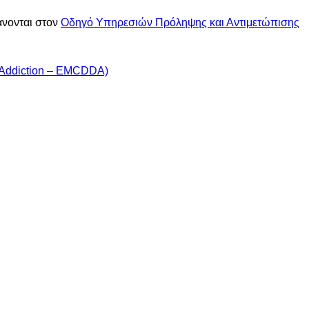
άνονται στον
Οδηγό Υπηρεσιών Πρόληψης και Αντιμετώπισης
 Addiction – EMCDDA)