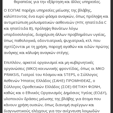
θεραπείας για την εξάρτηση και άλλες υπηρεσίες.
O ΕΟΠΑΕ παρέχει υπηρεσίες μείωσης της βλάβης,
καλύπτοντας ένα ευρύ φάσμα αναγκών, όπως πρόληψη και
αντιμετώπιση μολυσματικών ασθενειών (HIV, ηπατίτιδα C
και ηπατίτιδα Β), πρόληψη θανάτων λόγω
υπερδοσολογίας, διαχείριση άλλων προβλημάτων υγείας,
όπως παθολογικά, οδοντιατρικά, ψυχιατρικά, κτλ. που
σχετίζονται με τη χρήση, παροχή αγαθών και ειδών πρώτης
ανάγκης και κάλυψη αναγκών στέγης.
Επιπλέον, αρκετοί οργανισμοί και μη-κυβερνητικές
οργανώσεις (ΜΚΟ) κοινωνικής φροντίδας, όπως οι ΜΚΟ
PRAKSIS, Γιατροί του Κόσμου και STEPS, ο Σύλλογος
Ασθενών Ήπατος Ελλάδος (ΣΑΗΕ) ΠΡΟΜΗΘΕΑΣ, ο
Σύλλογος Οροθετικών Ελλάδος (ΣΟΕ) ΘΕΤΙΚΗ ΦΩΝΗ,
καθώς και ο Εθνικός Οργανισμός Δημόσιος Υγείας (ΕΟΔΥ),
υλοποιούν δράσεις μείωσης της βλάβης για άτομα που
κάνουν χρήση ουσιών, όπως διανομή συρίγγων και
διαγνωστικούς ελέγχους για την ανίχνευση λοιμωδών