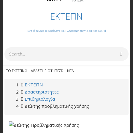
ΤΟΥ EUDA
ΕΚΤΕΠΝ
Εθνικό Κέντρο Τεκμηρίωσης και Πληροφόρησης για τα Ναρκωτικά
Αναζήτηση
ΤΟ ΕΚΤΕΠΝ
ΔΡΑΣΤΗΡΙΌΤΗΤΕΣ
NΈΑ
ΕΚΔΌΣΕΙΣ
BREADCRUMB
ΕΚΤΕΠΝ
Δραστηριότητες
Επιδημιολογία
Δείκτης προβληματικής χρήσης