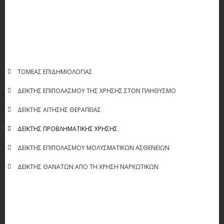
ΚΆΘΕΤΟ
ΤΟΜΈΑΣ ΕΠΙΔΗΜΙΟΛΟΓΊΑΣ
ΜΕΝΟΎ
ΕΠΙΔΗΜΙΟΛΟΓΙΑ
ΔΕΊΚΤΗΣ ΕΠΙΠΟΛΑΣΜΟΎ ΤΗΣ ΧΡΉΣΗΣ ΣΤΟΝ ΠΛΗΘΥΣΜΌ
ΔΕΊΚΤΗΣ ΑΊΤΗΣΗΣ ΘΕΡΑΠΕΊΑΣ
ΔΕΊΚΤΗΣ ΠΡΟΒΛΗΜΑΤΙΚΉΣ ΧΡΉΣΗΣ
ΔΕΊΚΤΗΣ ΕΠΙΠΟΛΑΣΜΟΎ ΜΟΛΥΣΜΑΤΙΚΏΝ ΑΣΘΕΝΕΙΏΝ
ΔΕΊΚΤΗΣ ΘΑΝΆΤΩΝ ΑΠΌ ΤΗ ΧΡΉΣΗ ΝΑΡΚΩΤΙΚΏΝ