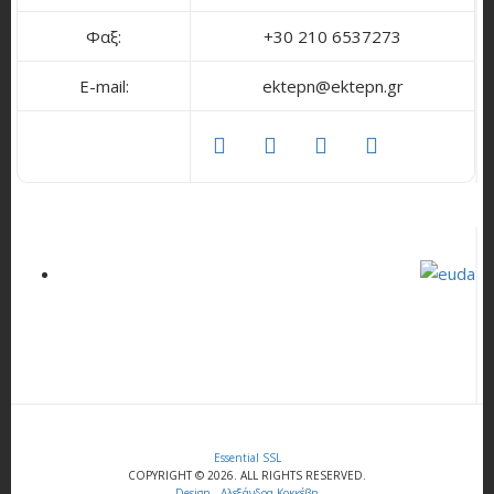
Φαξ:
+30 210 6537273
E-mail:
ektepn@ektepn.gr
facebook
twitter
linkedin
youtube
Essential SSL
COPYRIGHT © 2026. ALL RIGHTS RESERVED.
Design - Αλεξάνδρα Κοκκέβη