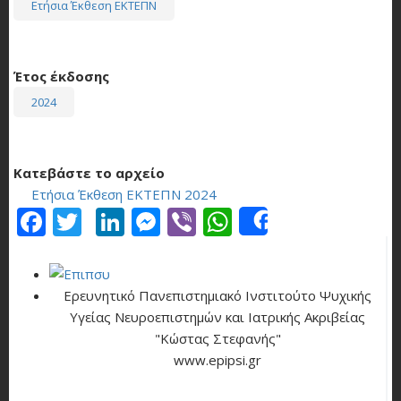
Ετήσια Έκθεση ΕΚΤΕΠΝ
Έτος έκδοσης
2024
Κατεβάστε το αρχείο
Ετήσια Έκθεση ΕΚΤΕΠΝ 2024
Facebook
Twitter
LinkedIn
Messenger
Viber
WhatsApp
Share
Ερευνητικό Πανεπιστημιακό Ινστιτούτο Ψυχικής
Υγείας Νευροεπιστημών και Ιατρικής Ακριβείας
"Κώστας Στεφανής"
www.epipsi.gr