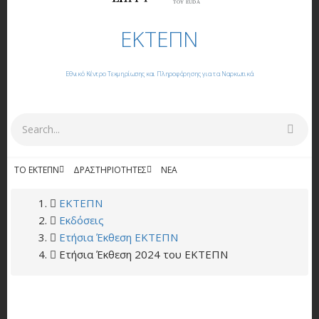
ΤΟΥ EUDA
ΕΚΤΕΠΝ
Εθνικό Κέντρο Τεκμηρίωσης και Πληροφόρησης για τα Ναρκωτικά
Αναζήτηση
ΤΟ ΕΚΤΕΠΝ
ΔΡΑΣΤΗΡΙΌΤΗΤΕΣ
NΈΑ
ΕΚΔΌΣΕΙΣ
BREADCRUMB
ΕΚΤΕΠΝ
Εκδόσεις
Ετήσια Έκθεση ΕΚΤΕΠΝ
Ετήσια Έκθεση 2024 του ΕΚΤΕΠΝ