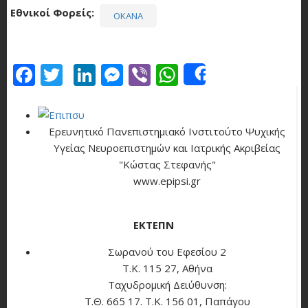
Εθνικοί Φορείς
ΟΚΑΝΑ
Facebook
Twitter
LinkedIn
Messenger
Viber
WhatsApp
Share
Ερευνητικό Πανεπιστημιακό Ινστιτούτο Ψυχικής
Υγείας Νευροεπιστημών και Ιατρικής Ακριβείας
"Κώστας Στεφανής"
www.epipsi.gr
ΕΚΤΕΠΝ
Σωρανού του Εφεσίου 2
Τ.Κ. 115 27, Αθήνα
Ταχυδρομική Δειύθυνση:
Τ.Θ. 665 17. Τ.Κ. 156 01, Παπάγου